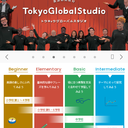
Beginner
Elementary
Basic
Intermediate
英語の楽しさに
ふれ
基本的な語や
フレー
役に立つ表現を
文法
テーマにそって
探究
てみよう
ズを学んでみよう
と合わせて学習して
してみよう
みよう
小学校 第１～４学年
小学校 第5・6学年
中学校